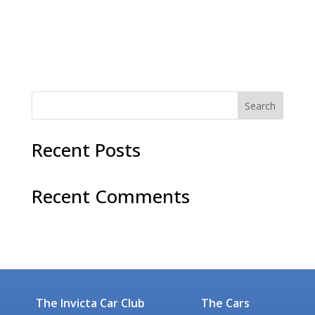
elit, sed do eiusmod tempor incididunt ut labore et
dolore magna aliqua. Ut enim ad minim veniam, quis
nostrud exercitation ullamco laboris nisi ut aliquip ex
ea commodo consequat. Duis aute irure dolor in...
Search
Recent Posts
Recent Comments
No comments to show.
The Invicta Car Club
The Cars