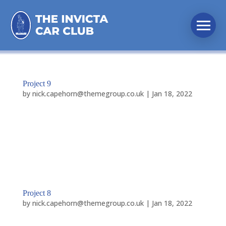
Project 9
by
nick.capehorn@themegroup.co.uk
|
Jan 18, 2022
Lorem ipsum dolor sit amet, consectetur adipiscing
elit, sed do eiusmod tempor incididunt ut labore et
dolore magna aliqua. Ut enim ad minim veniam, quis
nostrud exercitation ullamco laboris nisi ut aliquip ex
ea commodo consequat. Duis aute irure dolor in...
Project 8
by
nick.capehorn@themegroup.co.uk
|
Jan 18, 2022
Lorem ipsum dolor sit amet, consectetur adipiscing