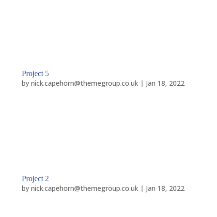
elit, sed do eiusmod tempor incididunt ut labore et
dolore magna aliqua. Ut enim ad minim veniam, quis
nostrud exercitation ullamco laboris nisi ut aliquip ex
ea commodo consequat. Duis aute irure dolor in...
Project 5
by
nick.capehorn@themegroup.co.uk
|
Jan 18, 2022
Lorem ipsum dolor sit amet, consectetur adipiscing
elit, sed do eiusmod tempor incididunt ut labore et
dolore magna aliqua. Ut enim ad minim veniam, quis
nostrud exercitation ullamco laboris nisi ut aliquip ex
ea commodo consequat. Duis aute irure dolor in...
Project 2
by
nick.capehorn@themegroup.co.uk
|
Jan 18, 2022
Lorem ipsum dolor sit amet, consectetur adipiscing